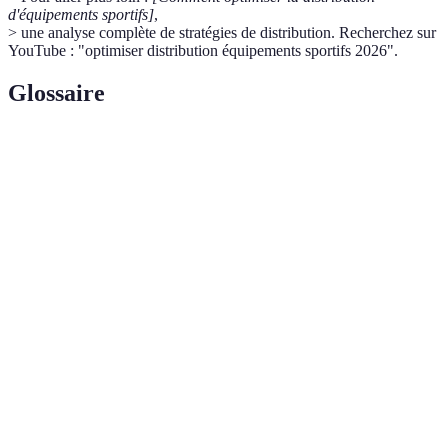
d'équipements sportifs]
,
> une analyse complète de stratégies de distribution. Recherchez sur
YouTube : "optimiser distribution équipements sportifs 2026".
Glossaire
Terme
Définition
Chaîne de
Le réseau d'organisations et d'activités qui livrent
distribution
un produit au consommateur final.
La gestion des flux de produits, informations et
Logistique
finances entre le point de départ et le point de
consommation.
Approche qui consiste à offrir une expérience
Omnicanalité
client cohérente à travers tous les canaux de vente
et de distribution.