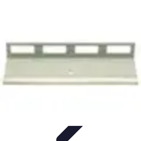
Sport Distribution
Stratégies de distribution
Logistique et Chaîne
d'Approvisionnement
Stratégies Marketing
Tendances
Stratégies de
Réseau
Sport Distribution