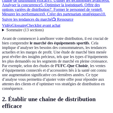
chaîne de distribution efficace
3. Utiliser les technologies avancées
4.
Analyser la concurrence
5. Optimiser la logistique
6. Offrir des
options variées de distribution
7. Former le personnel de vente
8.
Mesurer les performances
9. Créer des partenariats stratégiques
10.
Suivre les tendances du marché
📺 Ressource
Vidéo
Glossaire
Checklist avant achat
Sommaire
(
13
sections
)
Avant de commencer à améliorer votre distribution, il est crucial de
bien comprendre
le marché des équipements sportifs
. Cela
implique d’analyser les besoins des consommateurs, les tendances
actuelles et les marges de profit. Une étude de marché bien menée
peut révéler des insights précieux, tels que les types d’équipements
les plus demandés ou les segments de marché en pleine croissance.
Par exemple, selon des études de
l’UFC-Que Choisir
, les ventes
d’équipements connectés et d’accessoires liés à la santé ont connu
une augmentation significative ces dernières années. Ce type
d’analyse vous permettra d’ajuster votre offre pour répondre aux
attentes des clients et d’optimiser vos stratégies de distribution en
conséquence.
2. Établir une chaîne de distribution
efficace