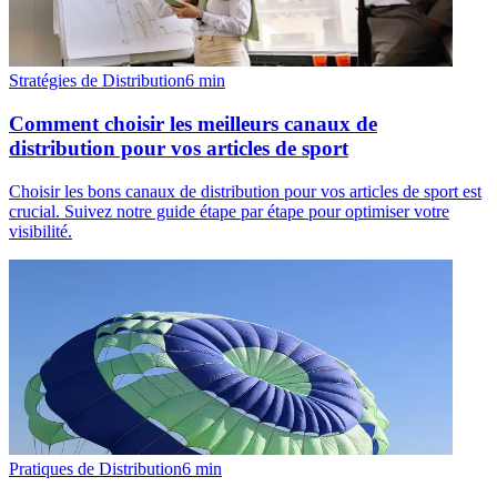
Stratégies de Distribution
6
min
Comment choisir les meilleurs canaux de
distribution pour vos articles de sport
Choisir les bons canaux de distribution pour vos articles de sport est
crucial. Suivez notre guide étape par étape pour optimiser votre
visibilité.
Pratiques de Distribution
6
min