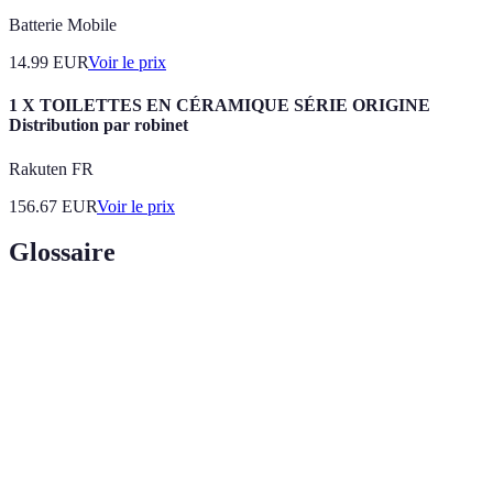
Batterie Mobile
14.99
EUR
Voir le prix
1 X TOILETTES EN CÉRAMIQUE SÉRIE ORIGINE
Distribution par robinet
Rakuten FR
156.67
EUR
Voir le prix
Glossaire
Terme
Définition
Chaîne de
Ensemble des processus qui amènent un produit du
distribution
fabricant au consommateur final.
Indicateurs de performance clés permettant
KPI
d’évaluer le succès d’une stratégie.