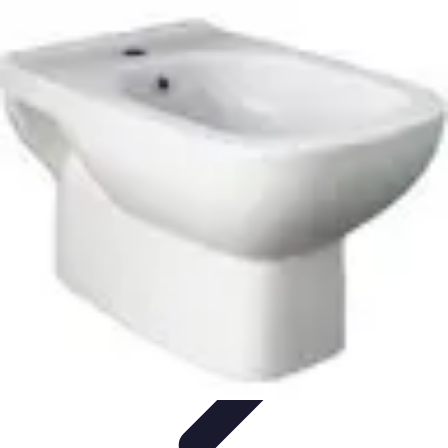
Sport Distribution
Stratégies de distribution
Logistique et Chaîne
d'Approvisionnement
Stratégies Marketing
Tendances
Stratégies de
Réseau
Sport Distribution