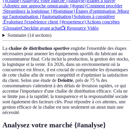
{#chaîne}
Analysez votre marché {#analyse}
Étapes à suivre
:
Adoptez une approche omnicanale {#omni}
Comment procéder
:
Streamlinez la logistique {#logistique}
Étapes d'optimisation :
Misez
sur l'automatisation {#automatisation}
Solutions à considérer
:
Évalorisez l'expérience client {#experience}
Actions concrètes
:
Glossaire
Checklist avant achat
📺 Ressource Vidéo
Sommaire
(
14
sections
)
La
chaîne de distribution sportive
englobe l'ensemble des étapes
nécessaires pour amener les équipements sportifs du fabricant au
consommateur final. Cela inclut la production, la gestion des stocks,
la logistique et la vente. En 2026, dans un environnement où la
concurrence est féroce, il est crucial de comprendre les dynamiques
de cette chaîne afin de rester compétitif et d'optimiser la satisfaction
du client. Selon une étude de
Deloitte
, près de 75 % des
consommateurs s'attendent à des délais de livraison rapides, ce qui
accentue l'importance d'une chaîne de distribution efficace. Cela ne
se limite pas à la rapidité; la transparence et la responsabilité sociale
sont également des facteurs clés. Pour répondre à ces attentes, une
gestion efficace de la chaîne est non seulement un atout mais une
nécessité.
Analysez votre marché {#analyse}