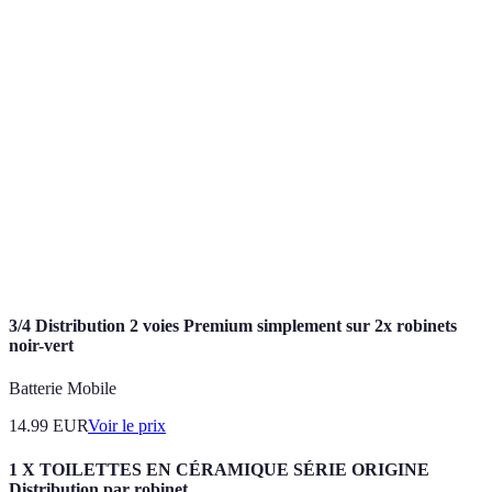
Ensemble des processus par lesquels un produit
Chaîne de
passe depuis sa fabrication jusqu'à sa vente au
distribution
consommateur final.
Stratégie commerciale qui unifie tous les
Omnicanal
canaux de vente et de communication pour
garantir une expérience client homogène.
Utilisation de technologies pour exécuter des
tâches avec un minimum d'intervention
Automatisation
humaine, souvent afin d'améliorer l'efficacité et
réduire les erreurs.
3/4 Distribution 2 voies Premium simplement sur 2x robinets
noir-vert
Batterie Mobile
14.99
EUR
Voir le prix
1 X TOILETTES EN CÉRAMIQUE SÉRIE ORIGINE
Distribution par robinet