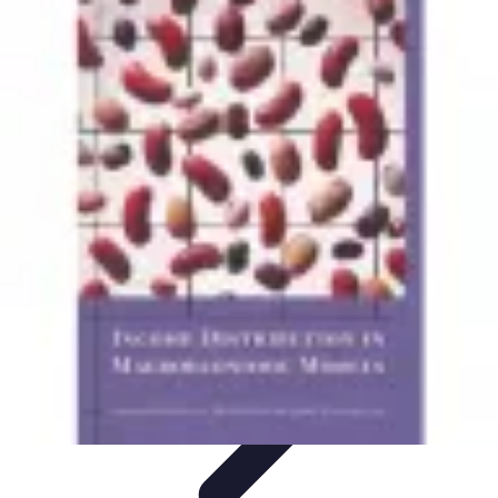
Sport Distribution
Stratégies de distribution
Logistique et Chaîne
d'Approvisionnement
Stratégies Marketing
Tendances
Stratégies de
Réseau
Sport Distribution