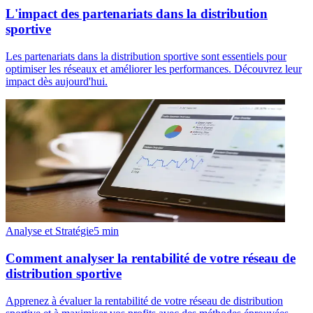
L'impact des partenariats dans la distribution
sportive
Les partenariats dans la distribution sportive sont essentiels pour
optimiser les réseaux et améliorer les performances. Découvrez leur
impact dès aujourd'hui.
Analyse et Stratégie
5
min
Comment analyser la rentabilité de votre réseau de
distribution sportive
Apprenez à évaluer la rentabilité de votre réseau de distribution