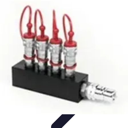
Sport Distribution
Stratégies de distribution
Logistique et Chaîne
d'Approvisionnement
Stratégies Marketing
Tendances
Stratégies de
Réseau
Sport Distribution