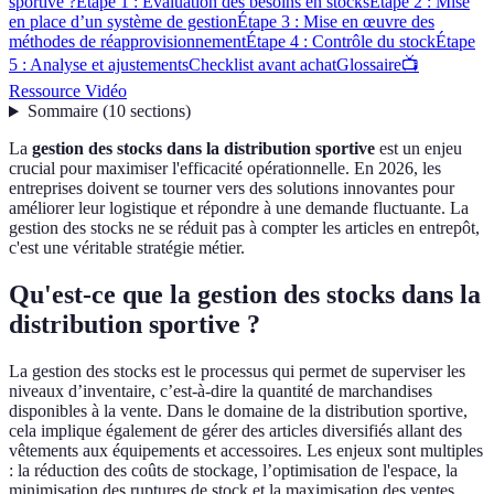
sportive ?
Étape 1 : Évaluation des besoins en stocks
Étape 2 : Mise
en place d’un système de gestion
Étape 3 : Mise en œuvre des
méthodes de réapprovisionnement
Étape 4 : Contrôle du stock
Étape
5 : Analyse et ajustements
Checklist avant achat
Glossaire
📺
Ressource Vidéo
Sommaire
(
10
sections
)
La
gestion des stocks dans la distribution sportive
est un enjeu
crucial pour maximiser l'efficacité opérationnelle. En 2026, les
entreprises doivent se tourner vers des solutions innovantes pour
améliorer leur logistique et répondre à une demande fluctuante. La
gestion des stocks ne se réduit pas à compter les articles en entrepôt,
c'est une véritable stratégie métier.
Qu'est-ce que la gestion des stocks dans la
distribution sportive ?
La gestion des stocks est le processus qui permet de superviser les
niveaux d’inventaire, c’est-à-dire la quantité de marchandises
disponibles à la vente. Dans le domaine de la distribution sportive,
cela implique également de gérer des articles diversifiés allant des
vêtements aux équipements et accessoires. Les enjeux sont multiples
: la réduction des coûts de stockage, l’optimisation de l'espace, la
minimisation des ruptures de stock et la maximisation des ventes.