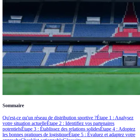
Sommaire
Qu'est-ce qu'un réseau de distribution sportive ?
Étape 1 : Analysez
votre situation actuelle
Étape 2 : Identifiez vos partenaires
potentiels
Étape 3 : Établissez des relations solides
Étape 4 : Adoptez
les bonnes pratiques de logistique
Étape 5 : Évaluez et adaptez votre