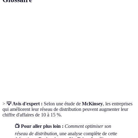
Terme
Définition
Canal de
Voie par laquelle les produits passent du
distribution
fabricant aux consommateurs.
Partenaire
Entreprise qui aide à la gestion du stockage
logistique
et de la livraison des produits.
Indicateurs clés
Mesures utilisées pour évaluer le succès
de performance
d'une activité ou d'une stratégie.
>
💡 Avis d'expert :
Selon une étude de
McKinsey
, les entreprises
qui améliorent leur réseau de distribution peuvent augmenter leur
chiffre d'affaires de 10 à 15 %.
📺 Pour aller plus loin :
Comment optimiser son
réseau de distribution,
une analyse complète de cette