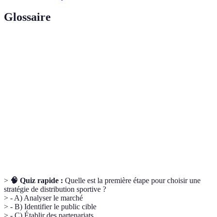
Glossaire
Terme
Définition
Canal de
Chemin emprunté pour amener le produit jusqu'au
distribution
client
Indicateurs clés de performance pour mesurer le
KPIs
succès
Partenariat
Collaboration entre deux ou plusieurs parties pour
stratégique
atteindre un objectif commun
>
🧠 Quiz rapide :
Quelle est la première étape pour choisir une
stratégie de distribution sportive ?
> - A) Analyser le marché
> - B) Identifier le public cible
> - C) Établir des partenariats