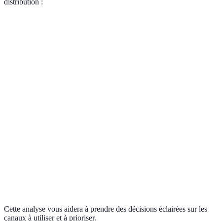
distribution :
Canal
Avantages
Inconvénients
Verdict
Interaction
Coûts
À utiliser pour
Magasins
directe
d'exploitation
les produits de
physiques
avec clients
élevés
luxe
Accès
Concurrence
Idéal pour les
Vente en
global,
accrue en
marques
ligne
réduit les
ligne
émergentes
coûts
Visibilité
accrue,
Logistique
Efficace
Événements
ciblage
complexe
ponctuellement
direct
Cette analyse vous aidera à prendre des décisions éclairées sur les
canaux à utiliser et à prioriser.