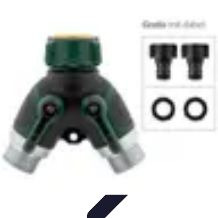
Sport Distribution
Stratégies de distribution
Logistique et Chaîne
d'Approvisionnement
Stratégies Marketing
Tendances
Stratégies de
Réseau
Sport Distribution