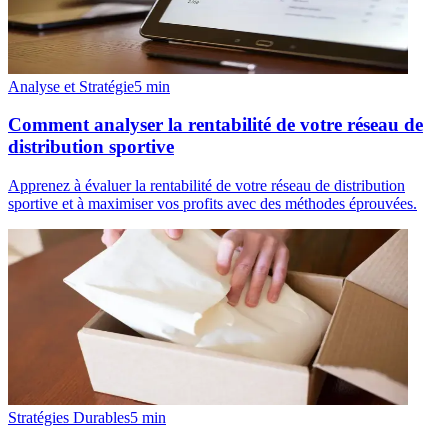
Analyse et Stratégie
5
min
Comment analyser la rentabilité de votre réseau de
distribution sportive
Apprenez à évaluer la rentabilité de votre réseau de distribution
sportive et à maximiser vos profits avec des méthodes éprouvées.
Stratégies Durables
5
min