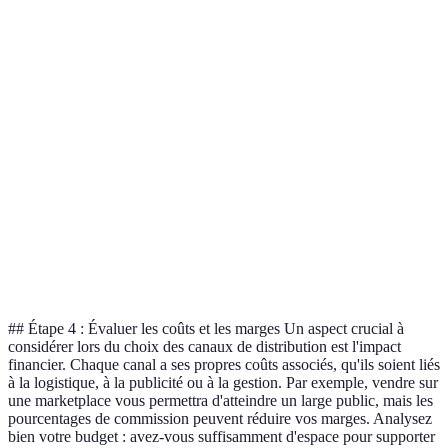
Critère
Direct (site web)
Indirect (magasins)
Marke
Coût
Élevé
Moyen
Faible
d'entrée
Contrôle de
Élevé
Moyen
Faible
marque
Visibilité
Moyen
Élevé
Très é
Fidélisation
Élevé
Faible
Moyen
client
## Étape 4 : Évaluer les coûts et les marges Un aspect crucial à
considérer lors du choix des canaux de distribution est l'impact
financier. Chaque canal a ses propres coûts associés, qu'ils soient liés
à la logistique, à la publicité ou à la gestion. Par exemple, vendre sur
une marketplace vous permettra d'atteindre un large public, mais les
pourcentages de commission peuvent réduire vos marges. Analysez
bien votre budget : avez-vous suffisamment d'espace pour supporter