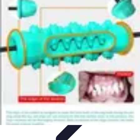
Sport Distribution
Stratégies de distribution
Logistique et Chaîne
d'Approvisionnement
Stratégies Marketing
Tendances
Stratégies de
Réseau
Sport Distribution