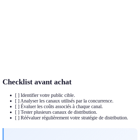
Canal de
Chemin par lequel un produit passe pour parvenir
distribution
au consommateur final.
Entreprise ou magasin qui vend des produits
Détaillant
directement aux consommateurs.
Plateforme en ligne où plusieurs vendeurs peuvent
Marketplace
proposer leurs produits à la vente.
Checklist avant achat
[ ] Identifier votre public cible.
[ ] Analyser les canaux utilisés par la concurrence.
[ ] Évaluer les coûts associés à chaque canal.
[ ] Tester plusieurs canaux de distribution.
[ ] Réévaluer régulièrement votre stratégie de distribution.