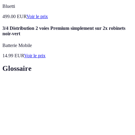
Bluetti
499.00
EUR
Voir le prix
3/4 Distribution 2 voies Premium simplement sur 2x robinets
noir-vert
Batterie Mobile
14.99
EUR
Voir le prix
Glossaire
Terme
Définition
Valeur
Avantages supplémentaires offerts par un produit
ajoutée
par rapport à ses concurrents.
Canal de
Moyen par lequel un produit parvient à son client
distribution
final.