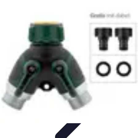
Sport Distribution
Stratégies de distribution
Logistique et Chaîne
d'Approvisionnement
Stratégies Marketing
Tendances
Stratégies de
Réseau
Sport Distribution