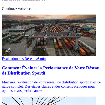
Continuez votre lecture
Évaluation des Réseaux
6
min
Comment Évaluer la Performance de Votre Réseau
de Distribution Sportif
Maîtrisez l'évaluation de votre réseau de distribution sportif avec ce
guide complet. Des étapes claires et des conseils pratiques pour
optimiser vos performances.