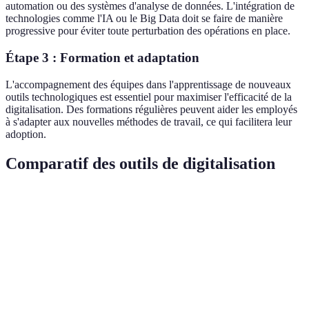
automation ou des systèmes d'analyse de données. L'intégration de
technologies comme l'IA ou le Big Data doit se faire de manière
progressive pour éviter toute perturbation des opérations en place.
Étape 3 : Formation et adaptation
L'accompagnement des équipes dans l'apprentissage de nouveaux
outils technologiques est essentiel pour maximiser l'efficacité de la
digitalisation. Des formations régulières peuvent aider les employés
à s'adapter aux nouvelles méthodes de travail, ce qui facilitera leur
adoption.
Comparatif des outils de digitalisation
Critère
Option A
Option B
Option C
Verd
Opti
Coût
€€€
€€€€
€€
rec
Facilité
Opti
Élevée
Moyenne
Faible
d'utilisation
amél