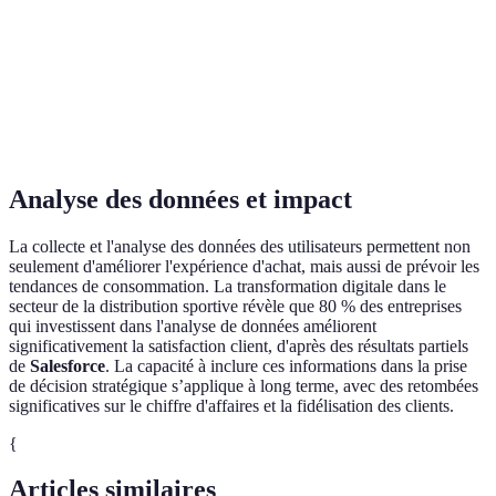
Très
Opti
Personnalisation
Bonne
Faible
bonne
opti
Horaires
Opti
Support
24/7
Limité
d'ouverture
idéa
Analyse des données et impact
La collecte et l'analyse des données des utilisateurs permettent non
seulement d'améliorer l'expérience d'achat, mais aussi de prévoir les
tendances de consommation. La transformation digitale dans le
secteur de la distribution sportive révèle que 80 % des entreprises
qui investissent dans l'analyse de données améliorent
significativement la satisfaction client, d'après des résultats partiels
de
Salesforce
. La capacité à inclure ces informations dans la prise
de décision stratégique s’applique à long terme, avec des retombées
significatives sur le chiffre d'affaires et la fidélisation des clients.
{
Articles similaires