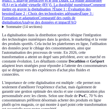
retail
3. L'analyse prédictive et le Big Data
4. La réalité augmentée
(RA) et la réalité virtuelle (RV)
5. La durabilité numérique
Comment
mettre en œuvre la digitalisation ?
Étape 1 : Évaluation des
besoins
Étape 2 : Choix des technologies adéquates
Étape 3 :
Formation et adaptation
Comparatif des outils de
digitalisation
Analyse des données et impact
FAQ
Sommaire
(
14
sections
)
La digitalisation dans la distribution sportive désigne l'intégration
des technologies numériques dans la gestion, le marketing et la vente
des produits sportifs. Cela inclut les plateformes en ligne, l'utilisation
des données pour le ciblage des consommateurs, ainsi que
l'automatisation des processus de vente. En 2026, cette
transformation a atteint un degré sans précédent, avec un marché en
constante évolution. Les détaillants comme
Decathlon
et
GoSport
adaptent leurs stratégies pour répondre à l'attente des consommateurs
qui se dirigent vers des expériences d'achat plus fluides et
connectées.
L'importance de cette digitalisation est multiple : elle permet non
seulement d'améliorer l'expérience d'achat, mais également de
garantir une gestion optimale des stocks et une communication plus
personnalisée avec les clients. Selon une étude de
PwC
, 70 % des
consommateurs préfèrent désormais acheter des produits en ligne
plutôt qu'en magasin, ce qui montre à quel point cette transformation
est essentielle pour rester compétitif.