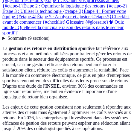
{#gestion-des-retours}
Étape 1 : Évaluer vos processus actuels
{#etape-1}
Étape 2 : Optimiser la logistique des retours {#etape-2}
Étape 3 : Utiliser la technologie {#etape-3}
Étape 4 : Former votre
équipe {#etape-4}
Étape 5 : Analyser et ajuster {#etape-5}
Checklist
avant de commencer {#checklist}
Glossaire {#glossaire}
🧠 Quiz
rapide : Quelle est la principale raison des retours dans le secteur
sportif ?
Sommaire
(
9
sections
)
La
gestion des retours en distribution sportive
fait référence aux
processus et aux méthodes utilisées pour traiter et gérer les retours de
produits dans le secteur des équipements sportifs. Ce processus est
crucial, car une gestion efficace des retours peut améliorer la
satisfaction client, réduire les coûts et augmenter la rentabilité. Face
à la montée du commerce électronique, de plus en plus d'entreprises
sportives rencontrent des difficultés dans leurs processus de retours.
D'après une étude de l'
INSEE
, environ 30% des commandes en
ligne sont retournées, mettant en évidence l'importance d'une
logistique de retour bien organisée.
Les enjeux de cette gestion consistent non seulement à répondre aux
attentes des clients mais également à optimiser les coûts associés aux
retours. En 2026, les entreprises qui investissent dans des systèmes
efficaces de gestion des retours peuvent espérer une réduction allant
jusqu'à 20% des coûts/logistique liés à ces opérations.