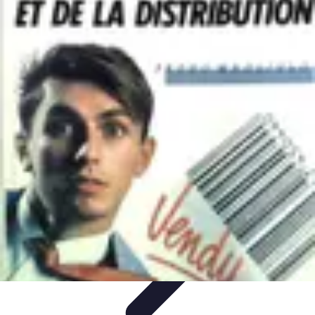
Sport Distribution
Stratégies de distribution
Logistique et Chaîne
d'Approvisionnement
Stratégies Marketing
Tendances
Stratégies de
Réseau
Sport Distribution