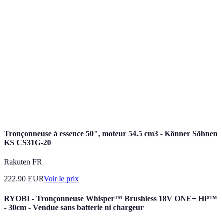
Délai de
48h
72h
24h
livraison
Service
Réactif
Lent
Réactif
client
Gamme
de
Large
Moyenne
Large
produits
Tronçonneuse à essence 50", moteur 54.5 cm3 - Könner Söhnen
KS CS31G-20
Rakuten FR
222.90
EUR
Voir le prix
RYOBI - Tronçonneuse Whisper™ Brushless 18V ONE+ HP™
- 30cm - Vendue sans batterie ni chargeur