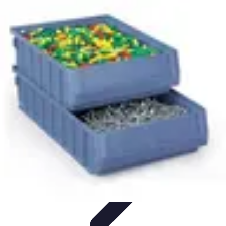
Sport Distribution
Stratégies de distribution
Logistique et Chaîne
d'Approvisionnement
Stratégies Marketing
Tendances
Stratégies de
Réseau
Sport Distribution