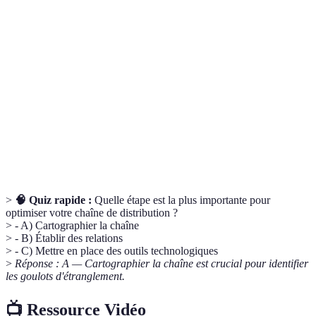
Chaîne de
Réseau d'entités participant à la livraison d'un
distribution
produit du fabricant au consommateur.
Indicateurs clés de performance utilisés pour
KPI
mesurer l’efficacité et le succès d’un processus.
Ensemble de données extrêmement volumineuses
Big Data
qui ne peuvent être traitées efficacement par des
outils traditionnels.
>
🧠 Quiz rapide :
Quelle étape est la plus importante pour
optimiser votre chaîne de distribution ?
> - A) Cartographier la chaîne
> - B) Établir des relations
> - C) Mettre en place des outils technologiques
>
Réponse : A — Cartographier la chaîne est crucial pour identifier
les goulots d'étranglement.
📺 Ressource Vidéo