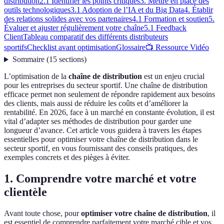
distribution
2.1 Identifier les points critiques
3. Mettre en place des
outils technologiques
3.1 Adoption de l’IA et du Big Data
4. Établir
des relations solides avec vos partenaires
4.1 Formation et soutien
5.
Évaluer et ajuster régulièrement votre chaîne
5.1 Feedback
Client
Tableau comparatif des différents distributeurs
sportifs
Checklist avant optimisation
Glossaire
📺 Ressource Vidéo
Sommaire
(
15
sections
)
L’optimisation de la
chaîne de distribution
est un enjeu crucial
pour les entreprises du secteur sportif. Une chaîne de distribution
efficace permet non seulement de répondre rapidement aux besoins
des clients, mais aussi de réduire les coûts et d’améliorer la
rentabilité. En 2026, face à un marché en constante évolution, il est
vital d’adapter ses méthodes de distribution pour garder une
longueur d’avance. Cet article vous guidera à travers les étapes
essentielles pour optimiser votre chaîne de distribution dans le
secteur sportif, en vous fournissant des conseils pratiques, des
exemples concrets et des pièges à éviter.
1. Comprendre votre marché et votre
clientèle
Avant toute chose, pour
optimiser votre chaîne de distribution
, il
est essentiel de comprendre parfaitement votre marché cible et vos