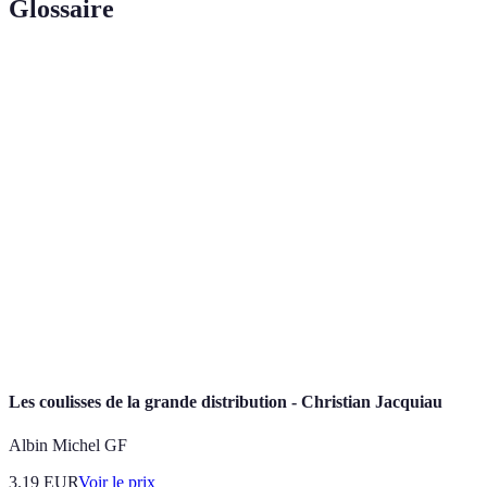
Glossaire
Terme
Définition
Canaux de
Méthodes par lesquelles un produit
distribution
parvient à ses utilisateurs finaux.
Key Performance Indicator, indicateur
KPI
utilisé pour mesurer la réussite d'une
stratégie.
Réseau de personnes, d'organisations et
Chaîne
d'activités impliquées dans la création et
d'approvisionnement
la distribution de produits.
Les coulisses de la grande distribution - Christian Jacquiau
Albin Michel GF
3.19
EUR
Voir le prix