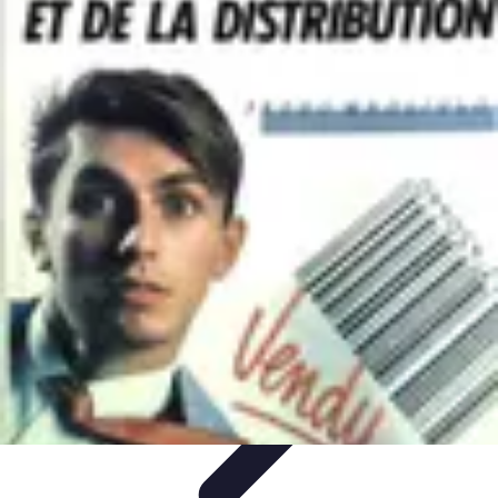
Sport Distribution
Stratégies de distribution
Logistique et Chaîne
d'Approvisionnement
Stratégies Marketing
Tendances
Stratégies de
Réseau
Sport Distribution