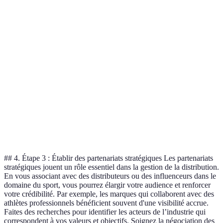
Critère
Vente Directe
Revendeurs Locaux
Plateforme
Coût
Élevé
Moyen
Faible
Portée
Limitée
Régionale
Mondiale
Confiance
Élevée
Moyenne
Variable
Client
Contrôle
de
Total
Partiel
Faible
Marque
## 4. Étape 3 : Établir des partenariats stratégiques Les partenariats
stratégiques jouent un rôle essentiel dans la gestion de la distribution.
En vous associant avec des distributeurs ou des influenceurs dans le
domaine du sport, vous pourrez élargir votre audience et renforcer
votre crédibilité. Par exemple, les marques qui collaborent avec des
athlètes professionnels bénéficient souvent d'une visibilité accrue.
Faites des recherches pour identifier les acteurs de l’industrie qui
correspondent à vos valeurs et objectifs. Soignez la négociation des