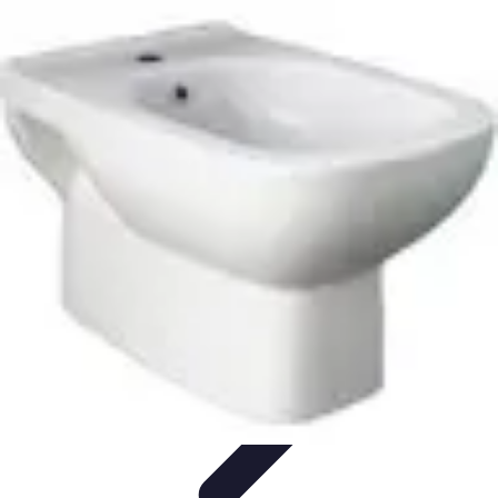
Sport Distribution
Stratégies de distribution
Logistique et Chaîne
d'Approvisionnement
Stratégies Marketing
Tendances
Stratégies de
Réseau
Sport Distribution