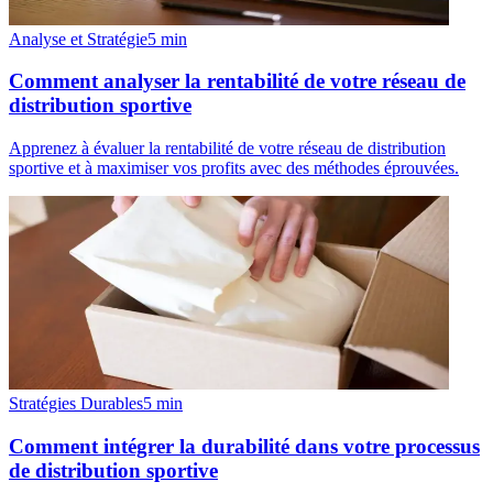
Analyse et Stratégie
5
min
Comment analyser la rentabilité de votre réseau de
distribution sportive
Apprenez à évaluer la rentabilité de votre réseau de distribution
sportive et à maximiser vos profits avec des méthodes éprouvées.
Stratégies Durables
5
min
Comment intégrer la durabilité dans votre processus
de distribution sportive