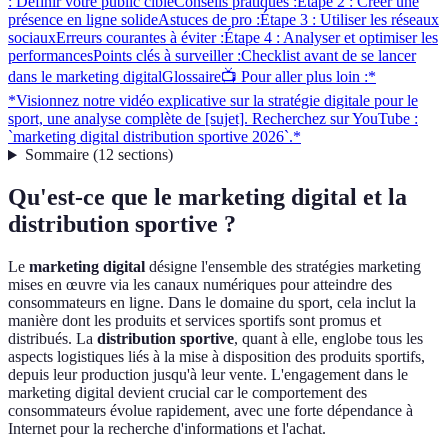
: Définir votre public cible
Conseils pratiques :
Étape 2 : Créer une
présence en ligne solide
Astuces de pro :
Étape 3 : Utiliser les réseaux
sociaux
Erreurs courantes à éviter :
Étape 4 : Analyser et optimiser les
performances
Points clés à surveiller :
Checklist avant de se lancer
dans le marketing digital
Glossaire
📺 Pour aller plus loin :*
*Visionnez notre vidéo explicative sur la stratégie digitale pour le
sport, une analyse complète de [sujet]. Recherchez sur YouTube :
`marketing digital distribution sportive 2026`.*
Sommaire
(
12
sections
)
Qu'est-ce que le marketing digital et la
distribution sportive ?
Le
marketing digital
désigne l'ensemble des stratégies marketing
mises en œuvre via les canaux numériques pour atteindre des
consommateurs en ligne. Dans le domaine du sport, cela inclut la
manière dont les produits et services sportifs sont promus et
distribués. La
distribution sportive
, quant à elle, englobe tous les
aspects logistiques liés à la mise à disposition des produits sportifs,
depuis leur production jusqu'à leur vente. L'engagement dans le
marketing digital devient crucial car le comportement des
consommateurs évolue rapidement, avec une forte dépendance à
Internet pour la recherche d'informations et l'achat.