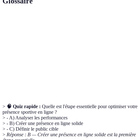
Glossaire
Terme
Définition
Optimisation pour les moteurs de recherche pour
SEO
accroître la visibilité d'un site Web.
Taux de
Pourcentage de visiteurs du site qui réalisent une
conversion
action définie, comme un achat.
Interaction des utilisateurs avec le contenu,
Engagement
incluant les likes, partages et commentaires.
>
🧠 Quiz rapide :
Quelle est l'étape essentielle pour optimiser votre
présence sportive en ligne ?
> - A) Analyser les performances
> - B) Créer une présence en ligne solide
> - C) Définir le public cible
>
Réponse : B — Créer une présence en ligne solide est la première