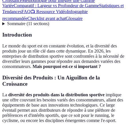
Croissance
Méthodologie pour Intégrer une Gamme
Variée
Comparatif : Largeur vs Profondeur de Gamme
Statistiques et
Tendances
FAQ
📺 Ressource Vidéo
Infographie
recommandée
Checklist avant achat
Glossaire
Sommaire
(
11
sections
)
Introduction
Le monde du sport est en constante évolution, et la diversité des
produits joue un rôle clé dans cette dynamique. En 2026, les
entreprises de distribution sportive sont confrontées à la nécessité de
diversifier leurs gammes pour répondre aux demandes variées des
consommateurs.
Mais pourquoi est-ce si important ?
Diversité des Produits : Un Aiguillon de la
Croissance
La
diversité des produits dans la distribution sportive
implique
une offre couvrant les besoins variés des consommateurs, allant des
équipements de base aux innovations technologiques. Ce large
éventail permet aux distributeurs de répondre à une pléthore de
préférences et d'intérêts sportifs, que ce soit pour le running, le
cyclisme, ou encore les disciplines émergentes comme l'e-sport.