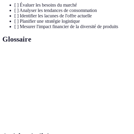
[ ] Évaluer les besoins du marché
[ ] Analyser les tendances de consommation
[ ] Identifier les lacunes de l'offre actuelle
[ ] Planifier une stratégie logistique
[ ] Mesurer l'impact financier de la diversité de produits
Glossaire
Terme
Définition
E-
Vente en ligne, souvent utilisée pour élargir la portée
commerce
des produits sportifs.
Ensemble des opérations permettant de gérer
Logistique
efficacement les flux de produits.
Cross-
Technique de vente incitative proposant au client des
selling
produits complémentaires.