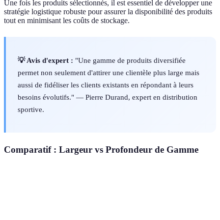
Une fois les produits sélectionnés, il est essentiel de développer une
stratégie logistique robuste pour assurer la disponibilité des produits
tout en minimisant les coûts de stockage.
💡 Avis d'expert :
"Une gamme de produits diversifiée
permet non seulement d'attirer une clientèle plus large mais
aussi de fidéliser les clients existants en répondant à leurs
besoins évolutifs." — Pierre Durand, expert en distribution
sportive.
Comparatif : Largeur vs Profondeur de Gamme
Critère
Largeur de Gamme
Profondeur de Gamme
Ve
La
Diversité
Élevée
Moyenne
po