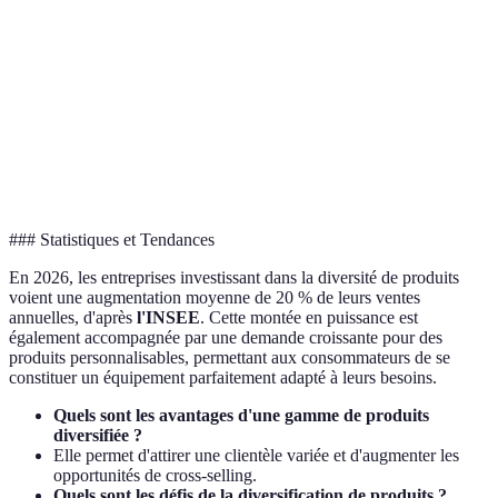
l'a
Coût de
Pr
Plus élevé
Moins élevé
stockage
éc
Va
Ciblage
Grand public
Spécifique
se
be
### Statistiques et Tendances
En 2026, les entreprises investissant dans la diversité de produits
voient une augmentation moyenne de 20 % de leurs ventes
annuelles, d'après
l'INSEE
. Cette montée en puissance est
également accompagnée par une demande croissante pour des
produits personnalisables, permettant aux consommateurs de se
constituer un équipement parfaitement adapté à leurs besoins.
Quels sont les avantages d'une gamme de produits
diversifiée ?
Elle permet d'attirer une clientèle variée et d'augmenter les
opportunités de cross-selling.
Quels sont les défis de la diversification de produits ?