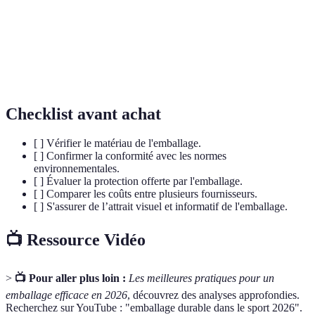
Type de plastique fabriqué à partir de ressources
Bioplastique
biologiques renouvelables.
Capacité d'un produit à résister à l'usure et à
Durabilité
durer longtemps.
Checklist avant achat
[ ] Vérifier le matériau de l'emballage.
[ ] Confirmer la conformité avec les normes
environnementales.
[ ] Évaluer la protection offerte par l'emballage.
[ ] Comparer les coûts entre plusieurs fournisseurs.
[ ] S'assurer de l’attrait visuel et informatif de l'emballage.
📺 Ressource Vidéo
>
📺 Pour aller plus loin :
Les meilleures pratiques pour un
emballage efficace en 2026
, découvrez des analyses approfondies.
Recherchez sur YouTube : "emballage durable dans le sport 2026".