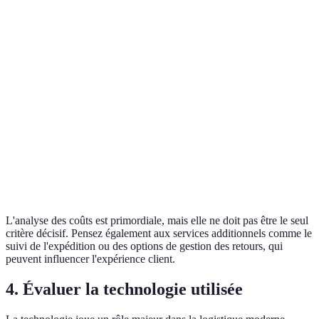
Délais
Option
de
24h
48h
72h
A
livraison
favorisé
Gestion
Option
des
Standard
Avancée
Simple
B
retours
favorisé
Suivi
Option
En temps
des
Quotidien
Hebdomadaire
A
réel
envois
favorisé
L'analyse des coûts est primordiale, mais elle ne doit pas être le seul
critère décisif. Pensez également aux services additionnels comme le
suivi de l'expédition ou des options de gestion des retours, qui
peuvent influencer l'expérience client.
4. Évaluer la technologie utilisée