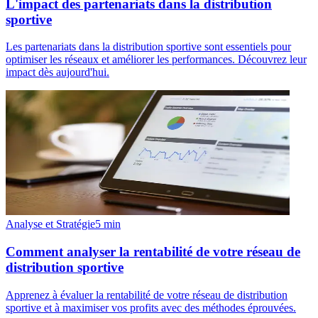
L'impact des partenariats dans la distribution
sportive
Les partenariats dans la distribution sportive sont essentiels pour
optimiser les réseaux et améliorer les performances. Découvrez leur
impact dès aujourd'hui.
Analyse et Stratégie
5
min
Comment analyser la rentabilité de votre réseau de
distribution sportive
Apprenez à évaluer la rentabilité de votre réseau de distribution
sportive et à maximiser vos profits avec des méthodes éprouvées.