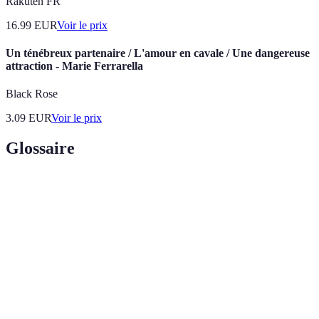
Rakuten FR
16.99
EUR
Voir le prix
Un ténébreux partenaire / L'amour en cavale / Une dangereuse
attraction - Marie Ferrarella
Black Rose
3.09
EUR
Voir le prix
Glossaire
Terme
Définition
Gestion des flux de produits, du stockage
Logistique
à la livraison.
Processus d'envoi des marchandises au
Expédition
client final.