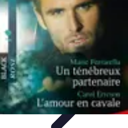
Sport Distribution
Stratégies de distribution
Logistique et Chaîne
d'Approvisionnement
Stratégies Marketing
Tendances
Stratégies de
Réseau
Sport Distribution