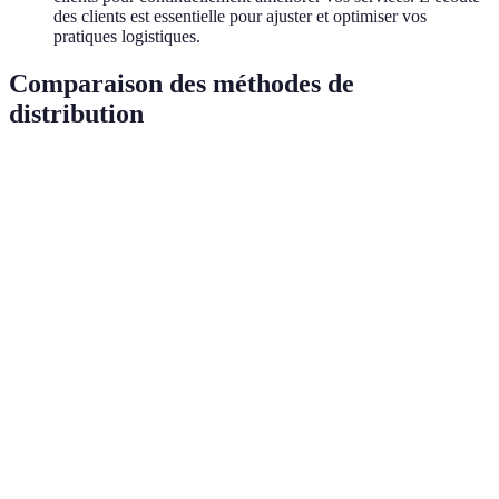
des clients est essentielle pour ajuster et optimiser vos
pratiques logistiques.
Comparaison des méthodes de
distribution
Critère
Distribution directe
Distribution via des revendeu
Coût
Élevé
Modéré
Temps de
Rapide
Variable
livraison
Contrôle
de la
Élevé
Moyen
qualité
Flexibilité
Faible
Élevée