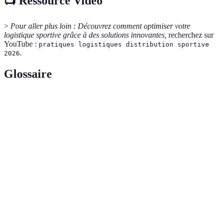
📺 Ressource Vidéo
>
Pour aller plus loin :
Découvrez comment optimiser votre
logistique sportive grâce à des solutions innovantes,
recherchez sur
YouTube :
pratiques logistiques distribution sportive
.
2026
Glossaire
Terme
Définition
Ensemble des moyens permettant de gérer les flux
Logistique
de produits.
Action de faire parvenir un produit à son utilisateur
Distribution
final.
Capacité à équilibrer les besoins économiques,
Durabilité
environnementaux et sociaux.