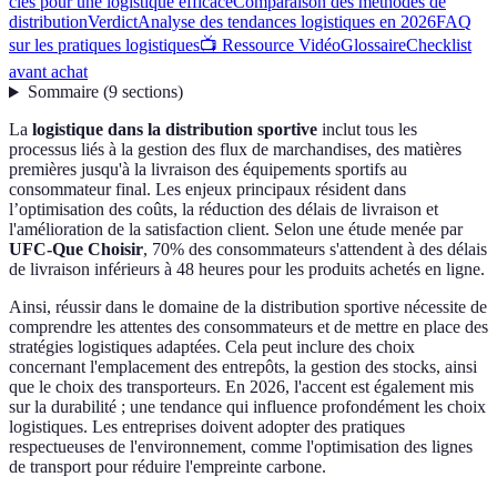
clés pour une logistique efficace
Comparaison des méthodes de
distribution
Verdict
Analyse des tendances logistiques en 2026
FAQ
sur les pratiques logistiques
📺 Ressource Vidéo
Glossaire
Checklist
avant achat
Sommaire
(
9
sections
)
La
logistique dans la distribution sportive
inclut tous les
processus liés à la gestion des flux de marchandises, des matières
premières jusqu'à la livraison des équipements sportifs au
consommateur final. Les enjeux principaux résident dans
l’optimisation des coûts, la réduction des délais de livraison et
l'amélioration de la satisfaction client. Selon une étude menée par
UFC-Que Choisir
, 70% des consommateurs s'attendent à des délais
de livraison inférieurs à 48 heures pour les produits achetés en ligne.
Ainsi, réussir dans le domaine de la distribution sportive nécessite de
comprendre les attentes des consommateurs et de mettre en place des
stratégies logistiques adaptées. Cela peut inclure des choix
concernant l'emplacement des entrepôts, la gestion des stocks, ainsi
que le choix des transporteurs. En 2026, l'accent est également mis
sur la durabilité ; une tendance qui influence profondément les choix
logistiques. Les entreprises doivent adopter des pratiques
respectueuses de l'environnement, comme l'optimisation des lignes
de transport pour réduire l'empreinte carbone.