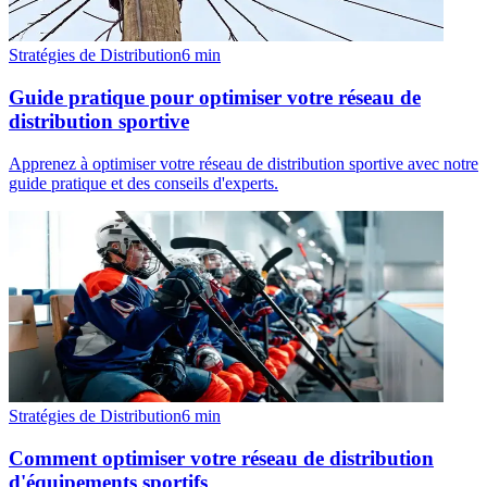
Stratégies de Distribution
6
min
Guide pratique pour optimiser votre réseau de
distribution sportive
Apprenez à optimiser votre réseau de distribution sportive avec notre
guide pratique et des conseils d'experts.
Stratégies de Distribution
6
min
Comment optimiser votre réseau de distribution
d'équipements sportifs