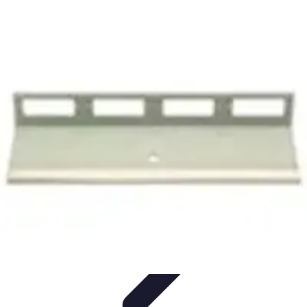
Sport Distribution
Stratégies de distribution
Logistique et Chaîne
d'Approvisionnement
Stratégies Marketing
Tendances
Stratégies de
Réseau
Sport Distribution