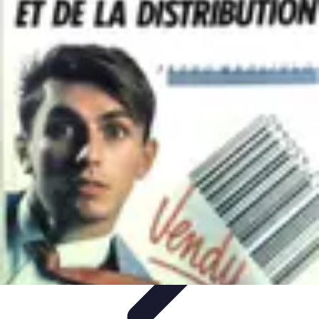
Sport Distribution
Stratégies de distribution
Logistique et Chaîne
d'Approvisionnement
Stratégies Marketing
Tendances
Stratégies de
Réseau
Sport Distribution