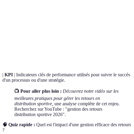
Terme
Définition
Gestion
Processus d'accueil et de traitement des produits
des
retournés par les clients.
retours
Retour
Action par laquelle un client renvoie un produit pour
produit
obtenir un échange ou un remboursement.
|
KPI
| Indicateurs clés de performance utilisés pour suivre le succès
d'un processus ou d'une stratégie.
📺 Pour aller plus loin :
Découvrez notre vidéo sur les
meilleures pratiques pour gérer les retours en
distribution sportive,
une analyse complète de cet enjeu.
Recherchez sur YouTube : "gestion des retours
distribution sportive 2026".
🧠 Quiz rapide :
Quel est l'impact d'une gestion efficace des retours
?