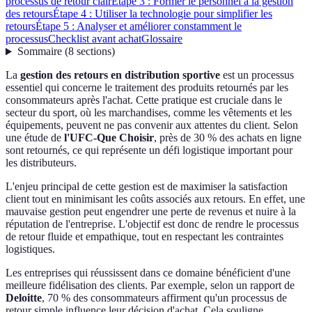
processus de retour clair
Étape 3 : Former le personnel à la gestion
des retours
Étape 4 : Utiliser la technologie pour simplifier les
retours
Étape 5 : Analyser et améliorer constamment le
processus
Checklist avant achat
Glossaire
Sommaire
(
8
sections
)
La
gestion des retours en distribution sportive
est un processus
essentiel qui concerne le traitement des produits retournés par les
consommateurs après l'achat. Cette pratique est cruciale dans le
secteur du sport, où les marchandises, comme les vêtements et les
équipements, peuvent ne pas convenir aux attentes du client. Selon
une étude de
l'UFC-Que Choisir
, près de 30 % des achats en ligne
sont retournés, ce qui représente un défi logistique important pour
les distributeurs.
L'enjeu principal de cette gestion est de maximiser la satisfaction
client tout en minimisant les coûts associés aux retours. En effet, une
mauvaise gestion peut engendrer une perte de revenus et nuire à la
réputation de l'entreprise. L'objectif est donc de rendre le processus
de retour fluide et empathique, tout en respectant les contraintes
logistiques.
Les entreprises qui réussissent dans ce domaine bénéficient d'une
meilleure fidélisation des clients. Par exemple, selon un rapport de
Deloitte
, 70 % des consommateurs affirment qu'un processus de
retour simple influence leur décision d'achat. Cela souligne