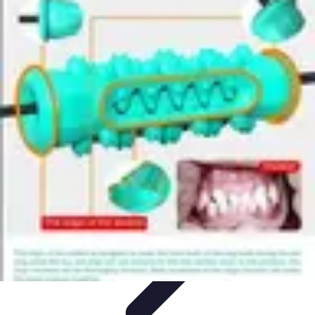
Sport Distribution
Stratégies de distribution
Logistique et Chaîne
d'Approvisionnement
Stratégies Marketing
Tendances
Stratégies de
Réseau
Sport Distribution