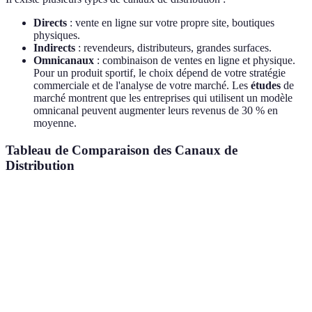
Directs
: vente en ligne sur votre propre site, boutiques
physiques.
Indirects
: revendeurs, distributeurs, grandes surfaces.
Omnicanaux
: combinaison de ventes en ligne et physique.
Pour un produit sportif, le choix dépend de votre stratégie
commerciale et de l'analyse de votre marché. Les
études
de
marché montrent que les entreprises qui utilisent un modèle
omnicanal peuvent augmenter leurs revenus de 30 % en
moyenne.
Tableau de Comparaison des Canaux de
Distribution
Critère
Vente Directe
Vente Indirecte
Omnicanal
Coût
Élevé
Modéré
Élevé
Contrôle des
Élevé
Faible
Modéré
Prix