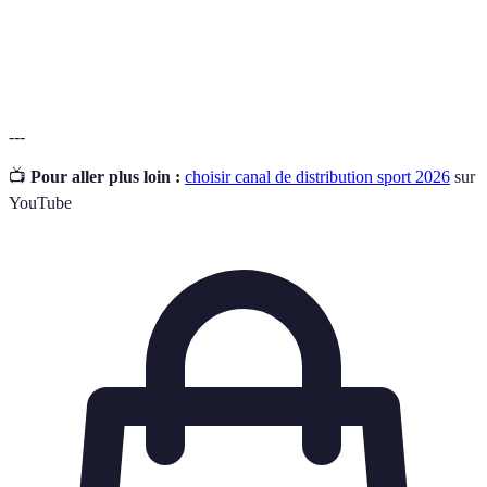
Stratégie qui combine plusieurs canaux de vente
Omnicanal
pour offrir une expérience client harmonieuse.
---
📺
Pour aller plus loin :
choisir canal de distribution sport 2026
sur
YouTube