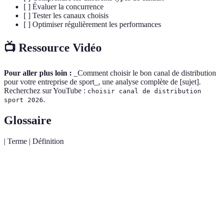
[ ] Évaluer la concurrence
[ ] Tester les canaux choisis
[ ] Optimiser régulièrement les performances
📺 Ressource Vidéo
Pour aller plus loin :
_Comment choisir le bon canal de distribution
pour votre entreprise de sport_, une analyse complète de [sujet].
Recherchez sur YouTube :
choisir canal de distribution
.
sport 2026
Glossaire
| Terme | Définition
Canal de
Chemin par lequel un produit passe pour atteindre
Distribution
le consommateur final.
Vente
Vente qui se fait directement entre le fabricant et le
Directe
consommateur sans intermédiaire.