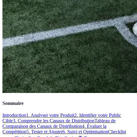
Sommaire
Introduction
1. Analyser votre Produit
2. Identifier votre Public
Cible
3. Comprendre les Canaux de Distribution
Tableau de
Comparaison des Canaux de Distribution
4. Évaluer la
Compétition
5. Tester et Ajuster
6. Suivi et Optimisation
Checklist