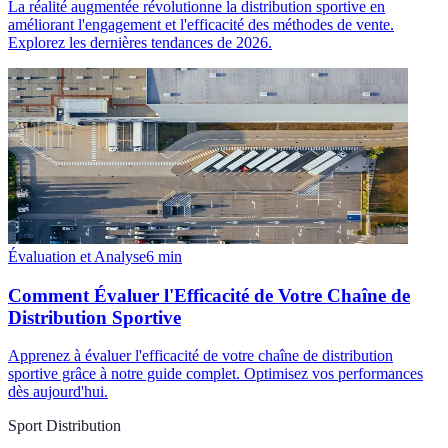
La réalité augmentée révolutionne la distribution sportive en
améliorant l'engagement et l'efficacité des méthodes de vente.
Explorez les dernières tendances de 2026.
Évaluation et Analyse
6
min
Comment Évaluer l'Efficacité de Votre Chaîne de
Distribution Sportive
Apprenez à évaluer l'efficacité de votre chaîne de distribution
sportive grâce à notre guide complet. Optimisez vos performances
dès aujourd'hui.
Sport Distribution