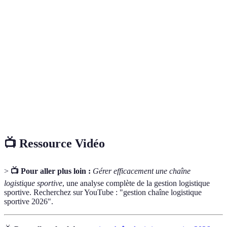
Chaîne
de biens depuis la production jusqu'à la
Logistique
distribution finale.
SCM (Supply
Gestion intégrée de l'approvisionnement, de la
Chain
production, de la distribution et de la logistique.
Management)
Technologie qui permet de connecter des
IoT (Internet
dispositifs via Internet pour recueillir et échanger
des Objets)
des données.
📺 Ressource Vidéo
>
📺 Pour aller plus loin :
Gérer efficacement une chaîne
logistique sportive
, une analyse complète de la gestion logistique
sportive. Recherchez sur YouTube : "gestion chaîne logistique
sportive 2026".