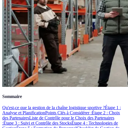
Sommaire
Qu'est-ce que la gestion de la chaîne logistique sportive ?
Étape 1 :
Analyse et Planification
Points Clés à Considérer :
Étape 2 : Choix
des Partenaires
Liste de Contrôle pour le Choix des Partenaires
:
Étape 3 : Suivi et Contrôle des Stocks
Étape 4 : Technologies de