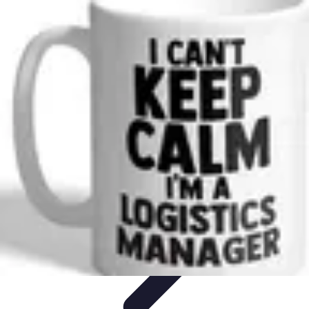
Sport Distribution
Stratégies de distribution
Logistique et Chaîne
d'Approvisionnement
Stratégies Marketing
Tendances
Stratégies de
Réseau
Sport Distribution