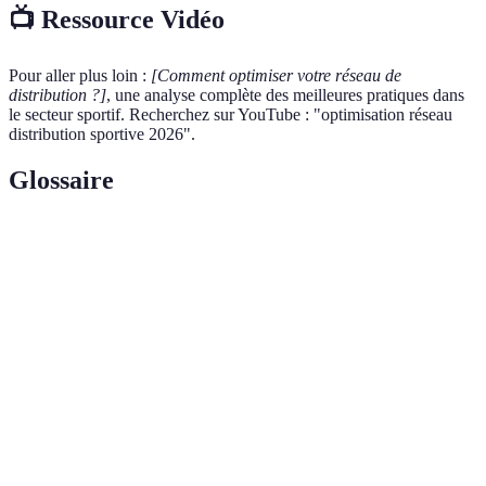
📺 Ressource Vidéo
Pour aller plus loin :
[Comment optimiser votre réseau de
distribution ?]
, une analyse complète des meilleures pratiques dans
le secteur sportif. Recherchez sur YouTube : "optimisation réseau
distribution sportive 2026".
Glossaire
Terme
Définition
Réseau de
Ensemble des intermédiaires qui font circuler un
distribution
produit jusqu'au consommateur final.
Processus d'intégration des technologies
Digitalisation
numériques dans tous les aspects d'une entreprise.
Gestion du flux de produits et des informations à
Logistique
travers la chaîne d'approvisionnement.