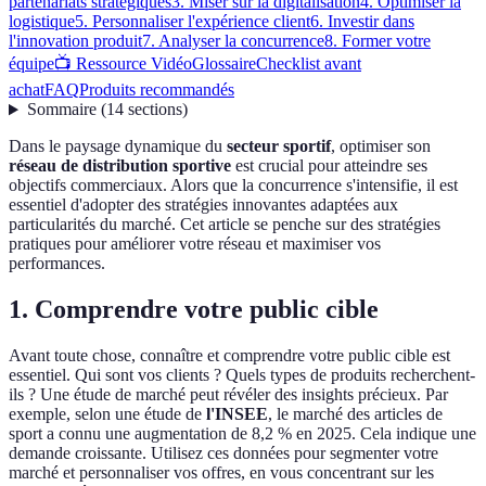
partenariats stratégiques
3. Miser sur la digitalisation
4. Optimiser la
logistique
5. Personnaliser l'expérience client
6. Investir dans
l'innovation produit
7. Analyser la concurrence
8. Former votre
équipe
📺 Ressource Vidéo
Glossaire
Checklist avant
achat
FAQ
Produits recommandés
Sommaire
(
14
sections
)
Dans le paysage dynamique du
secteur sportif
, optimiser son
réseau de distribution sportive
est crucial pour atteindre ses
objectifs commerciaux. Alors que la concurrence s'intensifie, il est
essentiel d'adopter des stratégies innovantes adaptées aux
particularités du marché. Cet article se penche sur des stratégies
pratiques pour améliorer votre réseau et maximiser vos
performances.
1. Comprendre votre public cible
Avant toute chose, connaître et comprendre votre public cible est
essentiel. Qui sont vos clients ? Quels types de produits recherchent-
ils ? Une étude de marché peut révéler des insights précieux. Par
exemple, selon une étude de
l'INSEE
, le marché des articles de
sport a connu une augmentation de 8,2 % en 2025. Cela indique une
demande croissante. Utilisez ces données pour segmenter votre
marché et personnaliser vos offres, en vous concentrant sur les