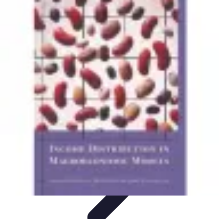
Sport Distribution
Stratégies de distribution
Logistique et Chaîne
d'Approvisionnement
Stratégies Marketing
Tendances
Stratégies de
Réseau
Sport Distribution