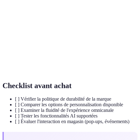
Intégration cohérente des canaux online et offline
Omnicanalité
pour une expérience client fluide
Boutique éphémère ouverte temporairement pour
Pop-up Store
promouvoir un produit ou une marque
Intelligence
Technologie simulan... apparentes humaines pour
Artificielle
optimiser les opérations
(IA)
Checklist avant achat
[ ] Vérifier la politique de durabilité de la marque
[ ] Comparer les options de personnalisation disponible
[ ] Examiner la fluidité de l'expérience omnicanale
[ ] Tester les fonctionnalités AI supportées
[ ] Évaluer l'interaction en magasin (pop-ups, événements)