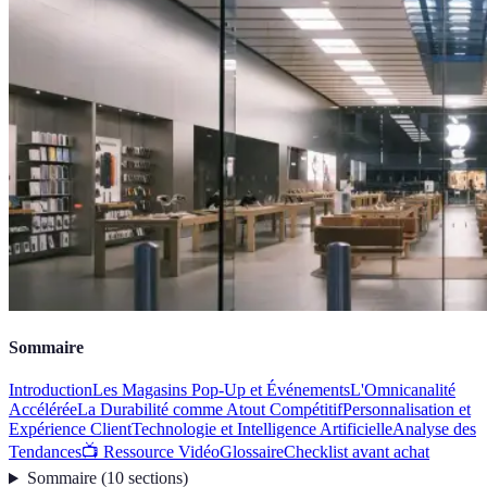
Sommaire
Introduction
Les Magasins Pop-Up et Événements
L'Omnicanalité
Accélérée
La Durabilité comme Atout Compétitif
Personnalisation et
Expérience Client
Technologie et Intelligence Artificielle
Analyse des
Tendances
📺 Ressource Vidéo
Glossaire
Checklist avant achat
Sommaire
(
10
sections
)