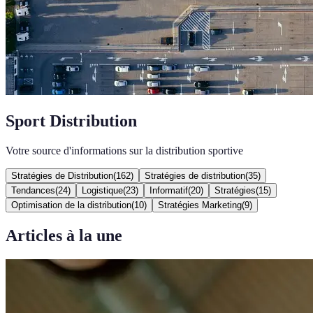
Sport Distribution
Votre source d'informations sur la distribution sportive
Stratégies de Distribution
(
162
)
Stratégies de distribution
(
35
)
Tendances
(
24
)
Logistique
(
23
)
Informatif
(
20
)
Stratégies
(
15
)
Optimisation de la distribution
(
10
)
Stratégies Marketing
(
9
)
Articles à la une