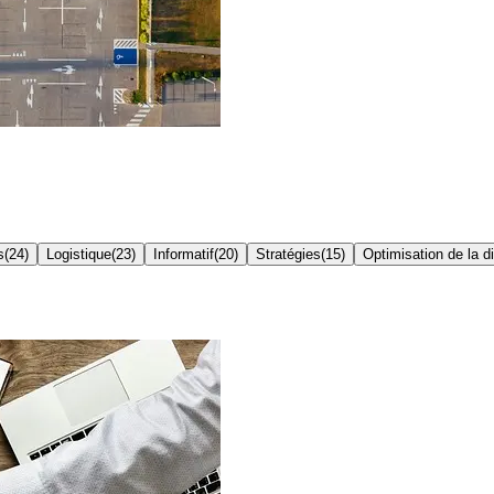
s
(
24
)
Logistique
(
23
)
Informatif
(
20
)
Stratégies
(
15
)
Optimisation de la di