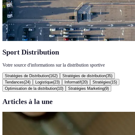
Sport Distribution
Votre source d'informations sur la distribution sportive
Stratégies de Distribution
(
162
)
Stratégies de distribution
(
35
)
Tendances
(
24
)
Logistique
(
23
)
Informatif
(
20
)
Stratégies
(
15
)
Optimisation de la distribution
(
10
)
Stratégies Marketing
(
9
)
Articles à la une